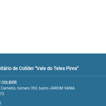
ário de Colíder "Vale do Teles Pires"
 COLIDER
o Carnelós, número 393, bairro JARDIM VANIA.
573
0