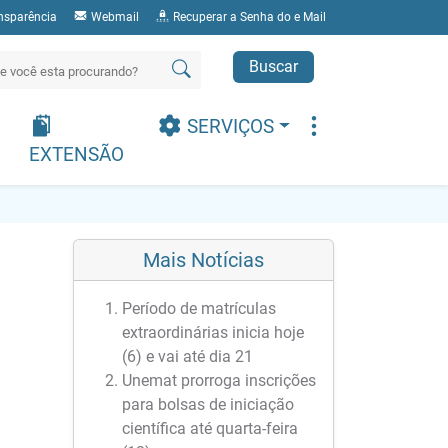
nsparência
Webmail
Recuperar a Senha do e Mail
Buscar
SERVIÇOS
EXTENSÃO
Mais Notícias
Período de matrículas
extraordinárias inicia hoje
(6) e vai até dia 21
Unemat prorroga inscrições
para bolsas de iniciação
científica até quarta-feira