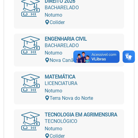
DIREITO 2026
BACHARELADO
Noturno
Colíder
ENGENHARIA CIVIL
BACHARELADO
Noturno
Nova Canãa do Norte
MATEMÁTICA
LICENCIATURA
Noturno
Terra Nova do Norte
TECNOLOGIA EM AGRIMENSURA
TECNOLÓGICO
Noturno
Colíder