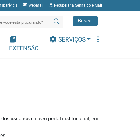
nsparência
Webmail
Recuperar a Senha do e Mail
Buscar
SERVIÇOS
EXTENSÃO
dos usuários em seu portal institucional, em
es.