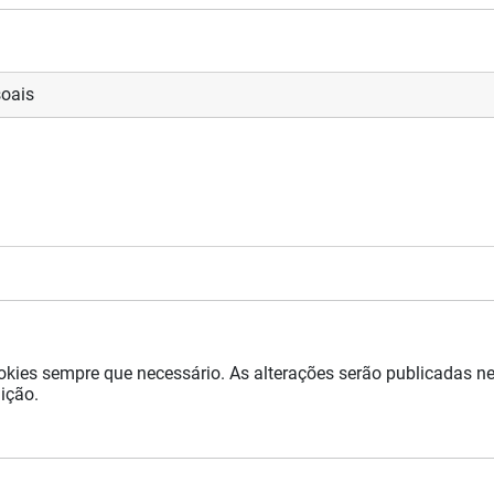
soais
okies sempre que necessário. As alterações serão publicadas n
uição.