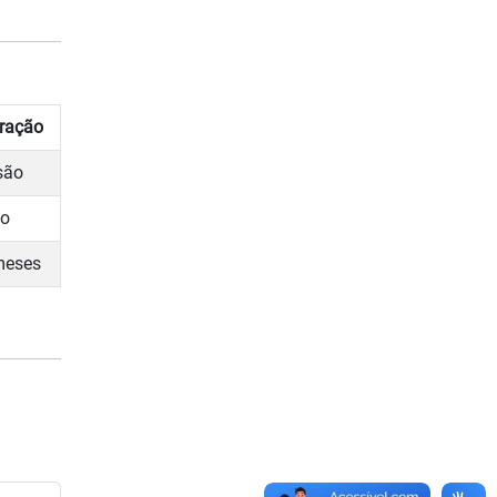
iração
são
no
meses