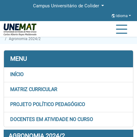
Campus Universitário de Colider
Idioma
Página Inicial
Faculdades
FACET
Graduação
Agronomia 2024/2
MENU
INÍCIO
MATRIZ CURRICULAR
PROJETO POLÍTICO PEDAGÓGICO
DOCENTES EM ATIVIDADE NO CURSO
AGRONOMIA 2024/2