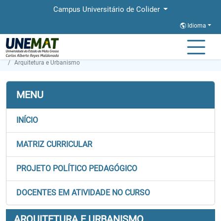
Campus Universitário de Colider
Idioma
Página Inicial
Faculdades
FACET
Graduação
Arquitetura e Urbanismo
MENU
INÍCIO
MATRIZ CURRICULAR
PROJETO POLÍTICO PEDAGÓGICO
DOCENTES EM ATIVIDADE NO CURSO
ARQUITETURA E URBANISMO