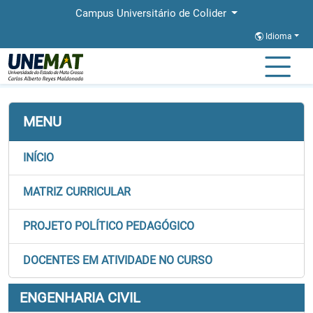
Campus Universitário de Colider
Idioma
Página Inicial
Faculdades
FACET
Graduação
Engenharia Civil
MENU
INÍCIO
MATRIZ CURRICULAR
PROJETO POLÍTICO PEDAGÓGICO
DOCENTES EM ATIVIDADE NO CURSO
ENGENHARIA CIVIL