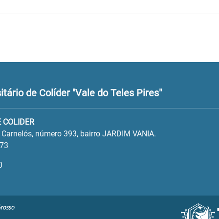
ário de Colíder "Vale do Teles Pires"
 COLIDER
o Carnelós, número 393, bairro JARDIM VANIA.
573
0