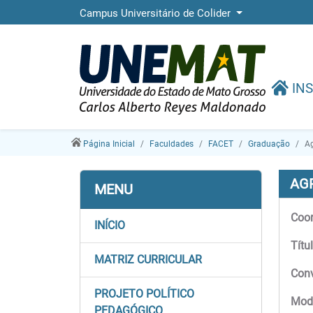
Campus Universitário de Colider
INS
Página Inicial
Faculdades
FACET
Graduação
A
AG
MENU
Coor
INÍCIO
Títu
MATRIZ CURRICULAR
Con
PROJETO POLÍTICO
Moda
PEDAGÓGICO