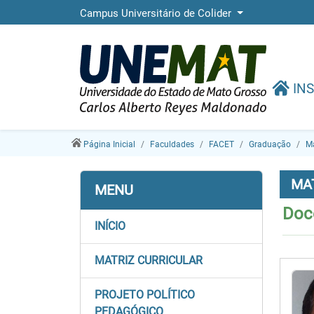
Campus Universitário de Colider
INS
Página Inicial
Faculdades
FACET
Graduação
M
MA
MENU
Doc
INÍCIO
MATRIZ CURRICULAR
PROJETO POLÍTICO
PEDAGÓGICO