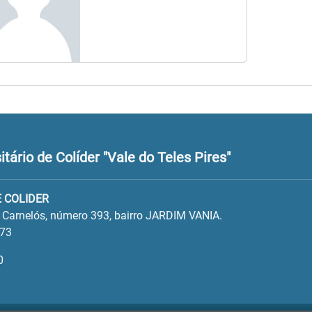
ário de Colíder "Vale do Teles Pires"
 COLIDER
o Carnelós, número 393, bairro JARDIM VANIA.
573
0