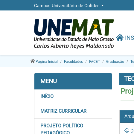
Campus Universitário de Colider
INS
Página Inicial
Faculdades
FACET
Graduação
Te
TE
MENU
Proj
INÍCIO
MATRIZ CURRICULAR
Arqu
PROJETO POLÍTICO
D
PEDAGÓGICO