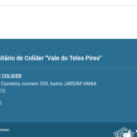
ário de Colíder "Vale do Teles Pires"
 COLIDER
o Carnelós, número 393, bairro JARDIM VANIA.
573
0