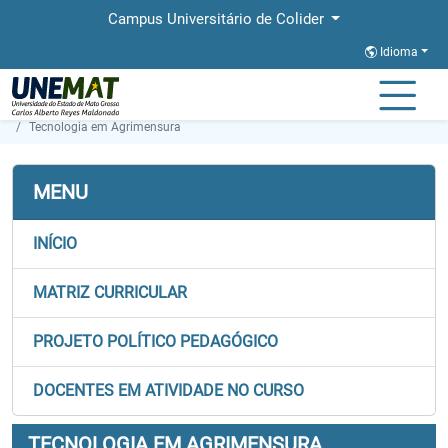
Campus Universitário de Colider
Idioma
Página Inicial
Faculdades
FACET
Graduação
Tecnologia em Agrimensura
MENU
INÍCIO
MATRIZ CURRICULAR
PROJETO POLÍTICO PEDAGÓGICO
DOCENTES EM ATIVIDADE NO CURSO
TECNOLOGIA EM AGRIMENSURA