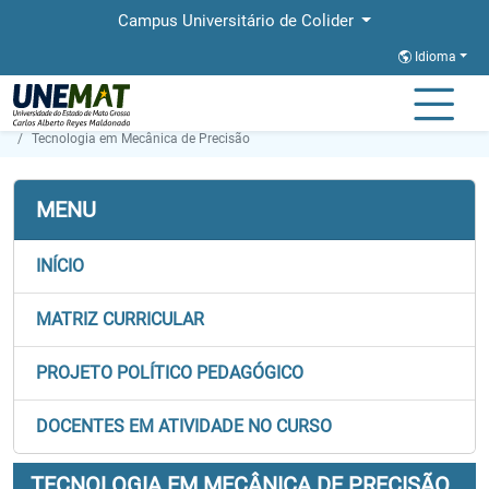
Campus Universitário de Colider
Idioma
Página Inicial
Faculdades
FACET
Graduação
Tecnologia em Mecânica de Precisão
MENU
INÍCIO
MATRIZ CURRICULAR
PROJETO POLÍTICO PEDAGÓGICO
DOCENTES EM ATIVIDADE NO CURSO
TECNOLOGIA EM MECÂNICA DE PRECISÃO