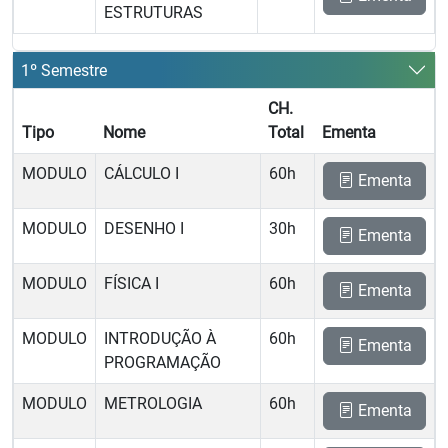
ESTRUTURAS
1º Semestre
CH.
Tipo
Nome
Total
Ementa
MODULO
CÁLCULO I
60h
Ementa
MODULO
DESENHO I
30h
Ementa
MODULO
FÍSICA I
60h
Ementa
MODULO
INTRODUÇÃO À
60h
Ementa
PROGRAMAÇÃO
MODULO
METROLOGIA
60h
Ementa