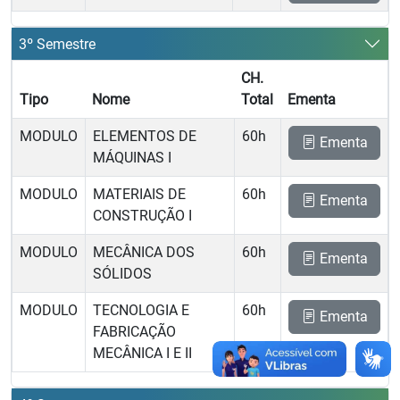
3º Semestre
CH.
Tipo
Nome
Total
Ementa
MODULO
ELEMENTOS DE
60h
Ementa
MÁQUINAS I
MODULO
MATERIAIS DE
60h
Ementa
CONSTRUÇÃO I
MODULO
MECÂNICA DOS
60h
Ementa
SÓLIDOS
MODULO
TECNOLOGIA E
60h
Ementa
FABRICAÇÃO
MECÂNICA I E II