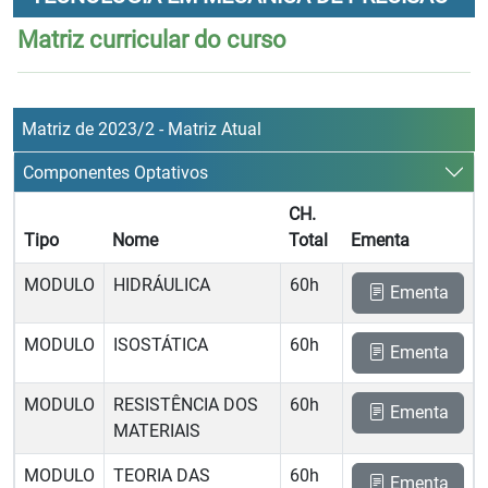
Matriz curricular do curso
Matriz de 2023/2 - Matriz Atual
Componentes Optativos
CH.
Tipo
Nome
Total
Ementa
MODULO
HIDRÁULICA
60h
Ementa
MODULO
ISOSTÁTICA
60h
Ementa
MODULO
RESISTÊNCIA DOS
60h
Ementa
MATERIAIS
MODULO
TEORIA DAS
60h
Ementa