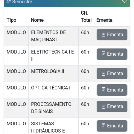
4º Semestre
CH.
Tipo
Nome
Total
Ementa
MODULO
ELEMENTOS DE
60h
Ementa
MÁQUINAS II
MODULO
ELETROTÉCNICA I E
60h
Ementa
II
MODULO
METROLOGIA II
60h
Ementa
MODULO
ÓPTICA TÉCNICA I
60h
Ementa
MODULO
PROCESSAMENTO
60h
Ementa
DE SINAIS
MODULO
SISTEMAS
60h
Ementa
HIDRÁULICOS E