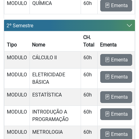
MODULO
QUÍMICA
60h
Ementa
2º Semestre
CH.
Tipo
Nome
Total
Ementa
MODULO
CÁLCULO II
60h
Ementa
MODULO
ELETRICIDADE
60h
Ementa
BÁSICA
MODULO
ESTATÍSTICA
60h
Ementa
MODULO
INTRODUÇÃO A
60h
Ementa
PROGRAMAÇÃO
MODULO
METROLOGIA
60h
Ementa